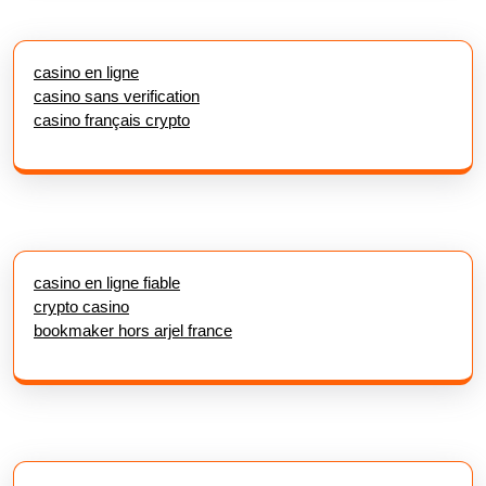
casino en ligne
casino sans verification
casino français crypto
casino en ligne fiable
crypto casino
bookmaker hors arjel france