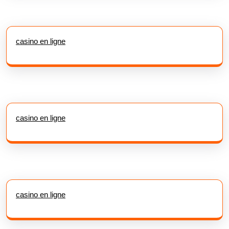
casino en ligne
casino en ligne
casino en ligne