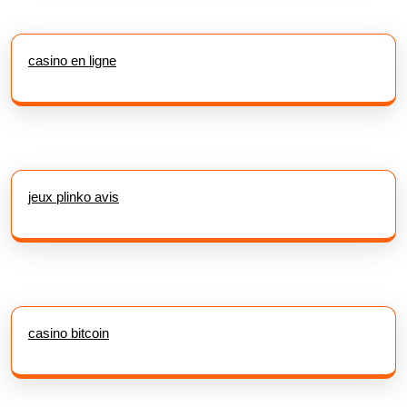
casino en ligne
jeux plinko avis
casino bitcoin