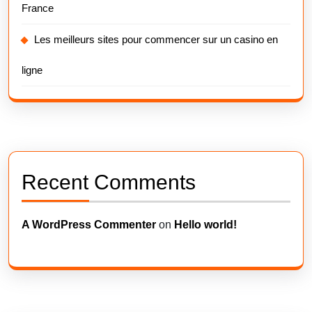
France
Les meilleurs sites pour commencer sur un casino en
ligne
Recent Comments
A WordPress Commenter
on
Hello world!