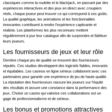
classiques comme la roulette et le blackjack, en passant par des
expériences interactives et des jeux en direct avec croupiers
réels, chaque joueur peut trouver ce qui correspond à ses goûts.
La qualité graphique, les animations et les fonctionnalités
innovantes contribuent à rendre l’expérience captivante et
réaliste. Les plateformes les plus reconnues mettent
régulièrement à jour leur catalogue afin de surprendre et fidéliser
leurs joueurs.
Les fournisseurs de jeux et leur rôle
Derrière chaque jeu de qualité se trouvent des fournisseurs
réputés. Ces studios développent des logiciels fiables, innovants
et équitables. Les casinos en ligne sérieux collaborent avec ces
partenaires pour garantir une expérience de jeu de haute qualité.
La réputation des fournisseurs rassure les joueurs sur l’équité
des résultats et assure une constance dans la performance des
jeux. Choisir un casino qui valorise ces collaborations est un
gage de professionnalisme et de sérieux.
Les bonus et promotions attractives