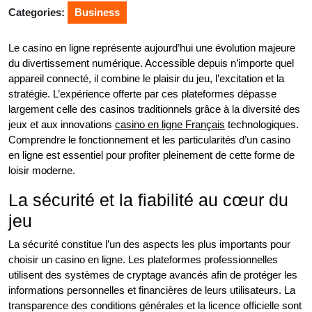
Categories:
Business
Le casino en ligne représente aujourd’hui une évolution majeure
du divertissement numérique. Accessible depuis n’importe quel
appareil connecté, il combine le plaisir du jeu, l’excitation et la
stratégie. L’expérience offerte par ces plateformes dépasse
largement celle des casinos traditionnels grâce à la diversité des
jeux et aux innovations
casino en ligne Français
technologiques.
Comprendre le fonctionnement et les particularités d’un casino
en ligne est essentiel pour profiter pleinement de cette forme de
loisir moderne.
La sécurité et la fiabilité au cœur du
jeu
La sécurité constitue l’un des aspects les plus importants pour
choisir un casino en ligne. Les plateformes professionnelles
utilisent des systèmes de cryptage avancés afin de protéger les
informations personnelles et financières de leurs utilisateurs. La
transparence des conditions générales et la licence officielle sont