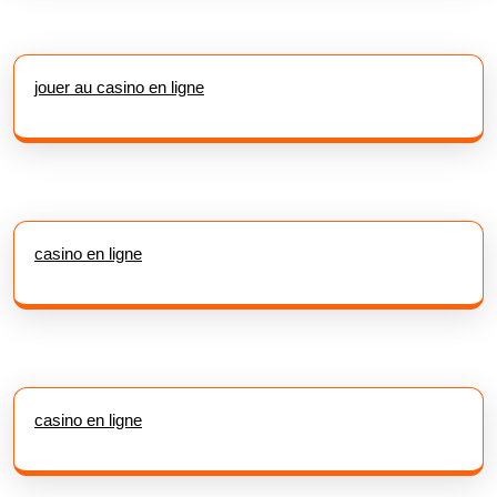
jouer au casino en ligne
casino en ligne
casino en ligne