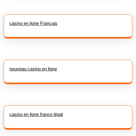
casino en ligne Français
nouveau casino en ligne
casino en ligne france légal