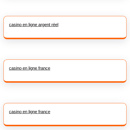
casino en ligne argent réel
casino en ligne france
casino en ligne france