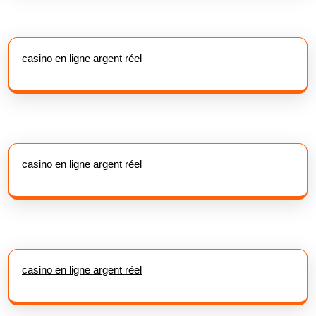
casino en ligne argent réel
casino en ligne argent réel
casino en ligne argent réel