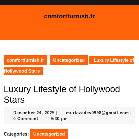
Skip
to
comfortfurnish.fr
content
Skip
Open
to
Button
content
comfortfurnish.fr
Uncategorized
Luxury Lifestyle of
Hollywood Stars
Luxury Lifestyle of Hollywood
Stars
December
mur
December 24, 2025
murtazadev0998@gmail.com
|
|
24,
0 Comment
9:30 pm
|
2025
Categories:
Uncategorized