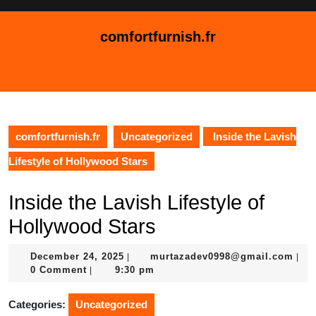
Skip
to
comfortfurnish.fr
content
Skip
Open
to
Button
content
comfortfurnish.fr
Uncategorized
Inside the Lavish
Lifestyle of Hollywood Stars
Inside the Lavish Lifestyle of
Hollywood Stars
December
mur
December 24, 2025
murtazadev0998@gmail.com
|
|
24,
0 Comment
9:30 pm
|
2025
Categories:
Uncategorized