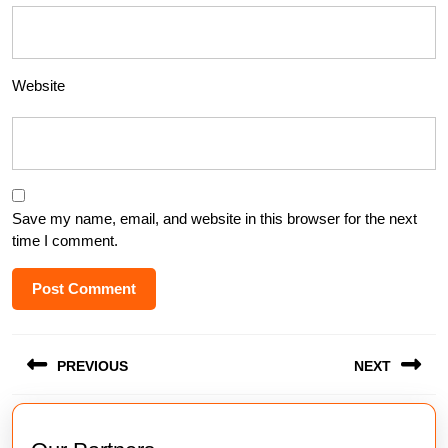
Website
Save my name, email, and website in this browser for the next
time I comment.
Post
PREVIOUS
NEXT
navigation
Previous
Next
post:
post: