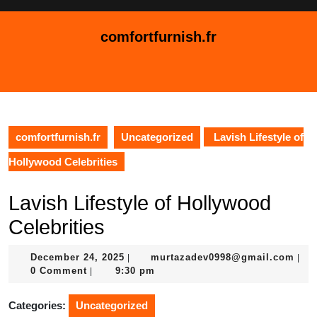
Skip
to
comfortfurnish.fr
content
Skip
Open
to
Button
content
comfortfurnish.fr
Uncategorized
Lavish Lifestyle of
Hollywood Celebrities
Lavish Lifestyle of Hollywood
Celebrities
December
mur
December 24, 2025
murtazadev0998@gmail.com
|
|
24,
0 Comment
9:30 pm
|
2025
Categories:
Uncategorized